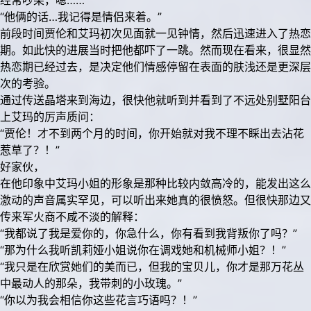
经常吵架，嗯……”
“他俩的话…我记得是情侣来着。”
前段时间贾伦和艾玛初次见面就一见钟情，然后迅速进入了热恋
期。如此快的进展当时把他都吓了一跳。然而现在看来，很显然
热恋期已经过去，是决定他们情感停留在表面的肤浅还是更深层
次的考验。
通过传送晶塔来到海边，很快他就听到并看到了不远处别墅阳台
上艾玛的厉声质问：
“贾伦！才不到两个月的时间，你开始就对我不理不睬出去沾花
惹草了？！”
好家伙，
在他印象中艾玛小姐的形象是那种比较内敛高冷的，能发出这么
激动的声音属实罕见，可以听出来她真的很愤怒。但很快那边又
传来军火商不咸不淡的解释：
“我都说了我是爱你的，你急什么，你有看到我背叛你了吗？”
“那为什么我听凯莉娅小姐说你在调戏她和机械师小姐？！”
“我只是在欣赏她们的美而已，但我的宝贝儿，你才是那万花丛
中最动人的那朵，我带刺的小玫瑰。”
“你以为我会相信你这些花言巧语吗？！”