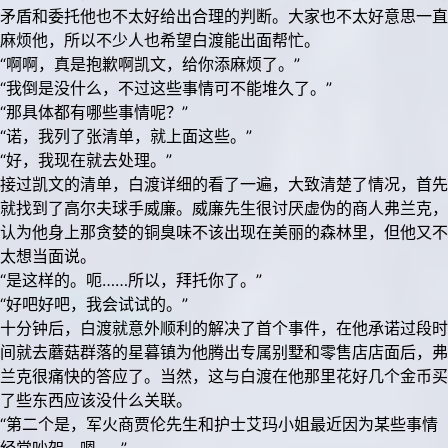
矛盾和委托他也不太好给出合理的判断。大家也不太好意思一直
麻烦他，所以不少人也希望白渡能出面帮忙。
“啊啊，真是抱歉啊凯文，给你添麻烦了。”
“我倒是没什么，不过这些事情可不能堆久了。”
“那具体都有哪些事情呢？”
“诺，我列了张清单，就上面这些。”
“好，我现在就去处理。”
接过凯文的清单，白渡详细的看了一遍，大致清楚了情况，首先
就找到了高尔夫球手威廉。威廉先生很讨厌虚伪的商人弗兰克，
认为他身上那贪婪的铜臭味不该出现在美丽的森林里，但他又不
太想当面说。
“是这样的。呃……所以，拜托你了。”
“好吧好吧，我会试试的。”
十分钟后，白渡就意外顺利的解决了首个事件，在他承诺过段时
间就去蘑菇群落的星暮镇为他腾出专属别墅和零售店店面后，弗
兰克很痛快的答应了。当然，这与白渡在他那里花好几个金币买
了些东西应该没什么关联。
“第二个是，军火商贾伦先生和护士艾玛小姐最近因为某些事情