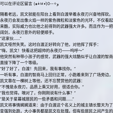
可以在评论区留言 (๑•̀ㅂ•́)و✧--0
隔着老远，凯文就能在阳台上看到白渡举着永夜刃兴奋地挥砍。
永夜刃会发出像火焰一样的紫色微粒和淡紫色的光环，不仅看起
来酷，实际威力也比他之前得到的武器强大许多。而且作为一把
阔剑，永夜刃意外的轻便顺手。
“这家伙……”
凯文哑然失笑。这时白渡正好转向了他，对他挥了挥手：
“嗨，凯文！快看这把超帅的永夜刃——呜呼～”
他突然有种带小孩子的感觉，武器的强大炫酷似乎让白渡的智商
直接下降了一个等级。
“好了好了，白渡！先回来，我有事找你。”
一听有事，白渡的智商马上回归正常，小跑着来到了广场旁边，
凯文靠在一棵树上等他，还不忘赞赏他的武器：
“不愧是永夜刃，品质上乘又好用，很适合你。”
“我也觉得。噢对了，你刚刚说有什么事？”
“是关于星暮城居民的一些矛盾和问题……”
凯文将事情娓娓道来：由于白渡这个名义上的城主镇长整天为了
变强到处跑，大小事务都是凯文在处理。但有些居民之间产生的