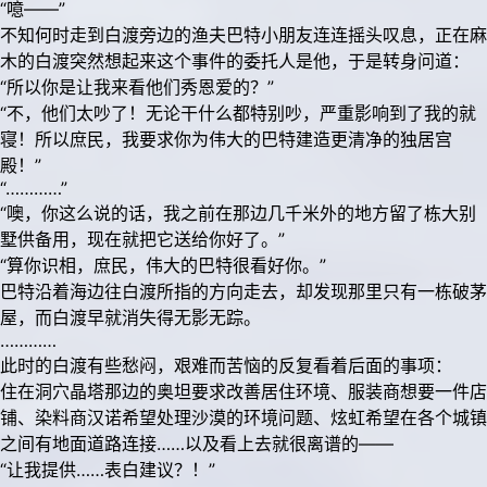
“噫——”
不知何时走到白渡旁边的渔夫巴特小朋友连连摇头叹息，正在麻
木的白渡突然想起来这个事件的委托人是他，于是转身问道：
“所以你是让我来看他们秀恩爱的？”
“不，他们太吵了！无论干什么都特别吵，严重影响到了我的就
寝！所以庶民，我要求你为伟大的巴特建造更清净的独居宫
殿！”
“…………”
“噢，你这么说的话，我之前在那边几千米外的地方留了栋大别
墅供备用，现在就把它送给你好了。”
“算你识相，庶民，伟大的巴特很看好你。”
巴特沿着海边往白渡所指的方向走去，却发现那里只有一栋破茅
屋，而白渡早就消失得无影无踪。
…………
此时的白渡有些愁闷，艰难而苦恼的反复看着后面的事项：
住在洞穴晶塔那边的奥坦要求改善居住环境、服装商想要一件店
铺、染料商汉诺希望处理沙漠的环境问题、炫虹希望在各个城镇
之间有地面道路连接……以及看上去就很离谱的——
“让我提供……表白建议？！”