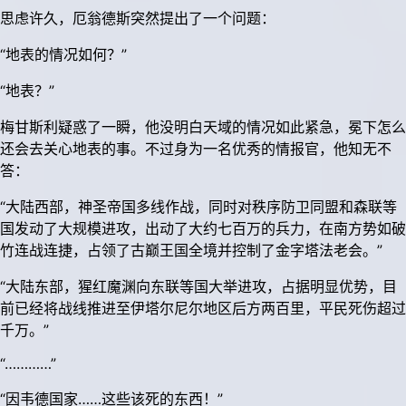
思虑许久，厄翁德斯突然提出了一个问题：
“地表的情况如何？”
“地表？”
梅甘斯利疑惑了一瞬，他没明白天域的情况如此紧急，冕下怎么
还会去关心地表的事。不过身为一名优秀的情报官，他知无不
答：
“大陆西部，神圣帝国多线作战，同时对秩序防卫同盟和森联等
国发动了大规模进攻，出动了大约七百万的兵力，在南方势如破
竹连战连捷，占领了古巅王国全境并控制了金字塔法老会。”
“大陆东部，猩红魔渊向东联等国大举进攻，占据明显优势，目
前已经将战线推进至伊塔尔尼尔地区后方两百里，平民死伤超过
千万。”
“…………”
“因韦德国家……这些该死的东西！”