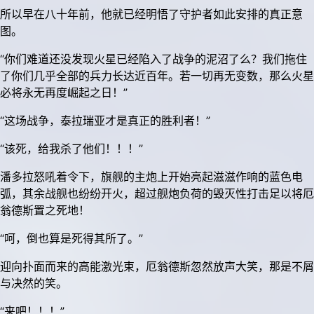
所以早在八十年前，他就已经明悟了守护者如此安排的真正意
图。
“你们难道还没发现火星已经陷入了战争的泥沼了么？我们拖住
了你们几乎全部的兵力长达近百年。若一切再无变数，那么火星
必将永无再度崛起之日！”
“这场战争，泰拉瑞亚才是真正的胜利者！”
“该死，给我杀了他们！！！”
潘多拉怒吼着令下，旗舰的主炮上开始亮起滋滋作响的蓝色电
弧，其余战舰也纷纷开火，超过舰炮负荷的毁灭性打击足以将厄
翁德斯置之死地！
“呵，倒也算是死得其所了。”
迎向扑面而来的高能激光束，厄翁德斯忽然放声大笑，那是不屑
与决然的笑。
“来吧！！！”