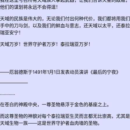
我在这里号召所有天域族人拿起武器，让我们告诉火星的敌寇，
他们的谋划将永远不会得逞！
天域的民族是伟大的，无论我们付出何种代价，我们都将用我们
手中的刀与剑，以及我们的鲜血与意志，还天域以太平，还泰拉
瑞亚安宁！
天域万岁！世界守护者万岁！泰拉瑞亚万岁！
——厄翁德斯于1491年1月1日发表动员演讲《最后的宁夜》
——————
…………
在苍白的神殿中央，一尊圣物悬浮于金色的基座之上。
而这尊圣物的神貌对每个泰拉瑞亚生灵而言都无比崇高，尤其是
天域生物一族——这是世界守护者血肉墙的圣物。