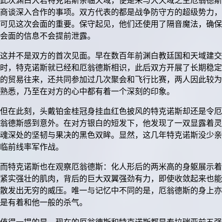
此次渊白大君特克诺斯亲临天域，便是来与大天域之主厄翁德斯
商谈深入合作的事项。双方代表的都是战争防守方的超级势力，
可见这次会面的重要。保守起见，他们还使用了隔音魔法，确保
会面的信息不会提前泄露。
这并不是双方的首次见面。早在数百年前渊白教廷国和天域建交
时，特克诺斯就已经和厄翁德斯相识，此后双方开展了长期稳定
的贸易往来，还共同参加过几次聚会和飞行比赛，两人因此较为
熟悉，乃至在对方的心中都有着一个深刻的印象。
但在此刻，头戴铂金桂冠身挂血红色披风的特克诺斯却还是令厄
翁德斯感到意外。在对方银白的短发下，他发现了一双显露着灵
魂深处的坚韧与果决的黑色双眸。显然，这几年特克诺斯没少亲
临前线率军作战。
而特克诺斯也在观察厄翁德斯：化人形后的两米高的身躯展示着
紧实强壮的肌肉，背后的巨大双翼强劲有力，即使收敛起来也能
散发出无穷的威压。唯一与记忆中不同的是，厄翁德斯的身上亦
是有着和他一般的杀气。