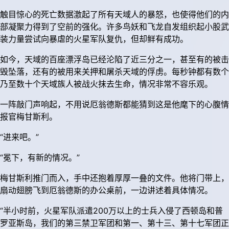
触目惊心的死亡数据激起了所有天域人的暴怒，也使得他们的内
部凝聚力得到了空前的强化。许多鸟妖和飞龙自发组织起小股武
装力量尝试向暴虐的火星军队复仇，但却鲜有成功。
如今，天域的百座漂浮岛已经沦陷了近三分之一，甚至有的被击
毁坠落，还有的被用来关押和屠杀天域的俘虏。每秒钟都有数个
乃至数十个天域族人被战火抹去生命，情况非常不容乐观。
一阵敲门声响起，不用说厄翁德斯都能猜到这是他麾下的心腹情
报官梅甘斯利。
“进来吧。”
“冕下，有新的情况。”
梅甘斯利推门而入，手中还抱着厚厚一叠的文件。他将门带上，
扇动翅膀飞到厄翁德斯的办公桌前，一边讲述着具体情况。
“半小时前，火星军队派遣200万以上的士兵入侵了西顿岛和普
罗亚斯岛，我们的第三禁卫军团和第一、第十三、第十七军团正