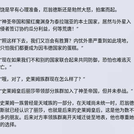
饶是早有心理准备，厄翁德斯还是勃然大怒，拍案而起。
“神圣帝国和猩红魔渊身为泰拉瑞亚的本土国家，居然与外星入
侵者签订协约瓜分利益，何等荒唐！”
“照这样下去，我们又岂会有胜算？内忧外患严重到如此境地，
只怕我们都要成为因韦德国家的蛋糕。”
“现在如果我们不和别的国家联合起来共同防御，恐怕也难逃灭
亡。”
“哦，对了，史莱姆族群现在怎么样了？”
“史莱姆皇后丽莎带领部分族群加入了神圣帝国，但并未参战。”
史莱姆一族曾经是天域族的一部分，在天域尚未统一时，厄翁德
斯就已经认识了丽莎，也就是后来的史莱姆皇后，这是他为数不
多的朋友。后来对方率领族群离开天域迁徙至地表，他也尊重她
的选择。