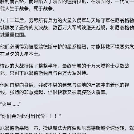
胜利而告终，而是陷入了漫长的僵持拉锯，在漫长的，一代又一
代人生于战争，死于战争。
八十二年后，穷尽所有兵力的火星入侵军与天域守军在厄翁格勒
城爆发了最终的大决战，数百万大军驾驶漫天战舰，将厄翁格勒
城重重包围。
他们必须得到被厄翁德斯守护的星系枢纽，才能拯救环境恶劣危
在旦夕的火星本土。
惨烈的大战持续了整整半年，最终守城的千万天域将士尽数战
死，只剩下厄翁德斯独自与百万大军对峙。
他回首望向身后，残破不堪的建筑与满地的尸骸冲击着他的视
线，强烈的悲意腾起，但很快就又被满腔怒火覆盖。
“火星……”
“你们会为此付出代价！！！”
厄翁德斯暴喝一声，操纵魔法大阵催动厄翁德斯城全速运转，驾