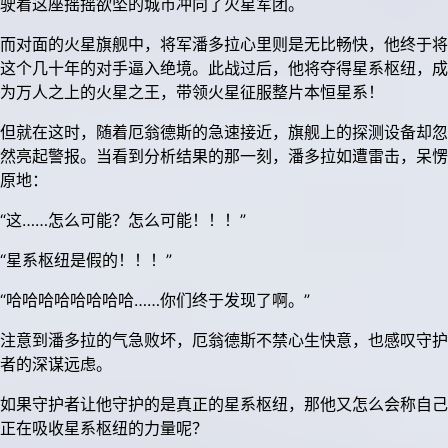
驶着这座摇摇欲坠的城市冲向了火星军团。
而对面的火星旗舰中，将军潘多拉心里则是无比畅快，他终于将
这个几十年的对手逼入绝境。此战过后，他将夺得星系枢纽，成
为万人之上的火星之王，带领火星征服整片本恒星系！
但就在这时，随着厄翁德斯的急速接近，旗舰上的探测设备却忽
然亮起警报。当看到分析结果的那一刻，潘多拉如遭雷击，呆愣
原地：
“这……怎么可能？怎么可能！！！”
“星系枢纽是假的！！！”
“哈哈哈哈哈哈哈哈……你们终于发现了啊。”
注意到潘多拉的气急败坏，厄翁德斯不禁心生快意，也感叹守护
者的深谋远虑。
如果守护者让他守护的是真正的星系枢纽，那他又怎么会称自己
正在吸收星系枢纽的力量呢？