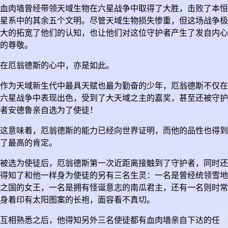
血肉墙曾经带领天域生物在六星战争中取得了大胜，击败了本恒
星系中的其余五个文明。尽管天域生物损失惨重，但这场战争极
大的拓宽了他们的认知，也让他们对这位守护者产生了发自内心
的尊敬。
在厄翁德斯的心中，亦是如此。
作为天域新生代中最具天赋也最为勤奋的少年，厄翁德斯不仅在
六星战争中表现出色，受到了大天域之主的嘉奖，甚至还被守护
者安德鲁亲自选为了使徒！
这意味着，厄翁德斯的能力已经向世界证明，而他的品性也得到
了最高的肯定。
被选为使徒后，厄翁德斯第一次近距离接触到了守护者，同时还
得知了和他一样身为使徒的另有三名生灵：一名是曾经统领雪地
之国的女王，一名是拥有怪诞意志的南瓜君主，还有一名则时常
身着印有太阳图案的长袍，面容看不真切。
互相熟悉之后，他得知另外三名使徒都有血肉墙亲自下达的任