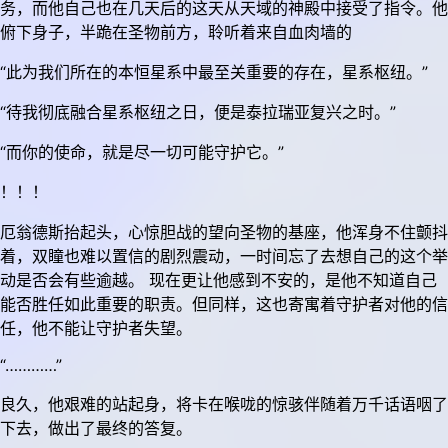
务，而他自己也在几天后的这天从天域的神殿中接受了指令。他
俯下身子，半跪在圣物前方，聆听着来自血肉墙的
“此为我们所在的本恒星系中最至关重要的存在，星系枢纽。”
“待我彻底融合星系枢纽之日，便是泰拉瑞亚复兴之时。”
“而你的使命，就是尽一切可能守护它。”
！！！
厄翁德斯抬起头，心惊胆战的望向圣物的基座，他浑身不住颤抖
着，双瞳也难以置信的剧烈震动，一时间忘了去想自己的这个举
动是否会有些逾越。 现在更让他感到不安的，是他不知道自己
能否胜任如此重要的职责。但同样，这也寄寓着守护者对他的信
任，他不能让守护者失望。
“…………”
良久，他艰难的站起身，将卡在喉咙的惊骇伴随着万千话语咽了
下去，做出了最终的答复。