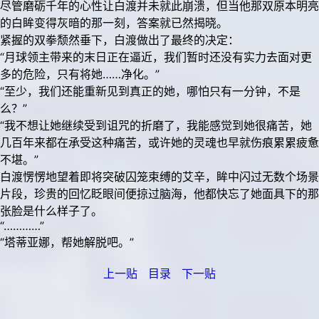
尽管磨砺千年的心性让白渡并未就此崩溃，但当他那双原本明亮
的白眸变得灰暗的那一刻，答案就已然揭晓。
紧握的双拳颓然垂下，白渡做出了最终的决定：
“月球领主带来的末日正在逼近，我们暂时还没有实力去面对更
多的危险，只有将她……净化。”
“至少，我们还能重新见到真正的她，哪怕只有一分钟，不是
么？”
“我不想让她继续受到诅咒的折磨了，我能感觉到她很痛苦，她
几百年来都在承受这种痛苦，或许她的灵魂也早就伤痕累累疲惫
不堪。”
白渡愣愣地望着即将突破囚笼束缚的艾辛，眸中闪过无数个场景
片段，珍贵的回忆眨眼间便掠过脑海，他都快忘了她面具下的那
张脸是什么样子了。
“…………”
“塔蒂亚娜，帮她解脱吧。”
上一贴
目录
下一贴