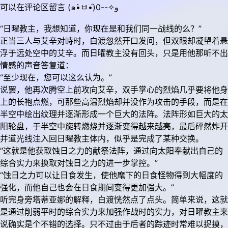
可以在评论区留言 (๑•̀ㅂ•́)و✧--0
“日曜教主，我想知道，你现在是和我们同一战线的么？”
正当三人与艾辛对峙时，白渡忽然开口发问，但双眼却凝望着悬
浮于远处空中的艾辛。而日曜教主没有回头，只是用他那听不出
情感的声音答复道：
“至少现在，您可以这么认为。”
说罢，他再次腾空上前攻向艾辛，双手掌心的烈焰几乎要将他身
上的长袍点燃，可那些高温烈焰却并没作为攻击的手段，而是在
半空中绘出纹理并逐渐形成一个巨大的法阵。法阵形如巨大的太
阳轮盘，于半空中旋转燃烧并逐渐变得越来越亮，最后砰然炸开
并道光线注入回日曜教主体内，似乎是完成了某种交换。
“这就是他获取蚀日之力的献祭法阵，通过向太阳奉献出自己的
综合实力来换取对蚀日之力的进一步掌控。”
“蚀日之力可以让日食发生，使他麾下的日食怪物得到大幅度的
强化，而他自己也会在日食期间变得更加强大。”
听完身旁塔蒂亚娜的解释，白渡恍然点了点头。简单来说，这就
是通过削弱平时的综合实力来加强作战时的实力，对日曜教主来
说确实是个不错的选择。只不过由于后者的踪迹时常难以捉摸，