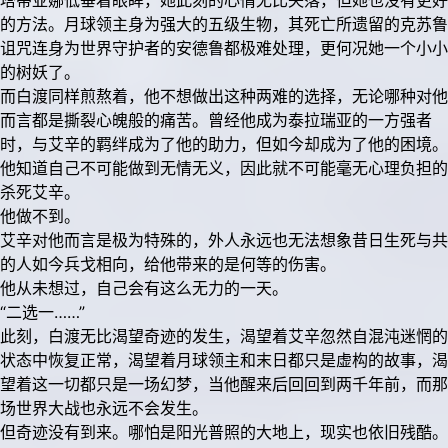
塔蒂亚娜低垂着眼眸，她此刻的心情无比失落，但她也没有更好
的方法。月球领主身为强大的五级生物，其死亡所遗留的克苏鲁
诅咒连身为世界守护者的安德鲁都极难处理，更何况她一个小小
的树妖了。
而白渡同样煎熬着，他不想做出这种两难的选择，无论哪种对他
而言都是撕裂心魄般的痛苦。曾经他成为泰拉瑞亚的一方强者
时，与艾辛的羁绊成为了他的助力，但如今却成为了他的困境。
他知道自己不可能做到无情无义，因此就不可能毫无心理负担的
杀死艾辛。
他做不到。
艾辛对他而言是极为特殊的，外人永远也无法想象昔日生死与共
的人如今兵戈相向，给他带来的是何等的伤害。
他从未想过，自己会有这么无力的一天。
“二选一……”
此刻，白渡无比渴望奇迹的发生，渴望着艾辛忽然自混沌迷惘的
状态中恢复正常，渴望着月球领主和末日都只是虚构的故事，渴
望着这一切都只是一场幻梦，当他醒来后回回到两千年前，而那
场世界大战也永远不会发生。
但奇迹没有到来。哪怕是阳光普照的大地上，现实也依旧残酷。