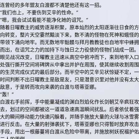
连曾经的多年盟友白渡都不清楚他还有这一招。
“我们也上，不要伤到艾辛的性命。”
“嗯，我会试试看能不能净化她的诅咒。”
随着日曜教主的威势逐渐积聚，原本灿烈的太阳逐渐往日食的方
向转变，整片天空霎然黯淡下来，数不清的怪物在死神和蛾怪的
带领下涌向地牢。而无数地牢骷髅与拜月教教徒也自地牢中蜂拥
而出，在诅咒之力的加持下与蚀日之力役使的怪物们战成一团。
眼见战况改变，日曜教主迅速从高空中俯冲而下，来到地牢入口
处强行撕开空间将碑牌从中拿出并护在周围，使其继续收割周围
的生灵完成仪式的最后部分。而半空中的艾辛见状惊疑不定，一
时间判断不出日曜教主是敌是友，只是潜意识里对他并没有太大
敌意，于是转而攻向来袭的白渡与塔蒂亚娜。
“轰！”
白渡右手前挥，手中能量凝成的渊白烈焰化作长剑朝艾辛疯狂攻
去，划过的空间都被这一道道急速高温瞬间扰乱。后者依仗着强
大的瞬间移动能力快速闪躲着，并随手施放大量的火球与冰雪雾
进行反击。在大量的射弹袭扰下，塔蒂亚娜也只得暂时放弃攻击
手段，甩出一根藤蔓将白渡从危险中带离，并施放树妖祝福护佑