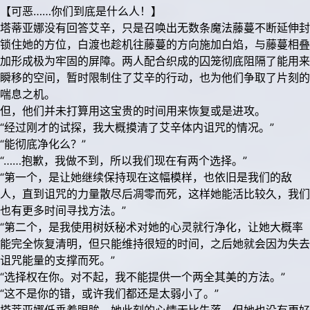
【可恶……你们到底是什么人！】
塔蒂亚娜没有回答艾辛，只是召唤出无数条魔法藤蔓不断延伸封
锁住她的方位，白渡也趁机往藤蔓的方向施加白焰，与藤蔓相叠
加形成极为牢固的屏障。两人配合织成的囚笼彻底阻隔了能用来
瞬移的空间，暂时限制住了艾辛的行动，也为他们争取了片刻的
喘息之机。
但，他们并未打算用这宝贵的时间用来恢复或是进攻。
“经过刚才的试探，我大概摸清了艾辛体内诅咒的情况。”
“能彻底净化么？”
“……抱歉，我做不到，所以我们现在有两个选择。”
“第一个，是让她继续保持现在这幅模样，也依旧是我们的敌
人，直到诅咒的力量散尽后凋零而死，这样她能活比较久，我们
也有更多时间寻找方法。”
“第二个，是我使用树妖秘术对她的心灵就行净化，让她大概率
能完全恢复清明，但只能维持很短的时间，之后她就会因为失去
诅咒能量的支撑而死。”
“选择权在你。对不起，我不能提供一个两全其美的方法。”
“这不是你的错，或许我们都还是太弱小了。”