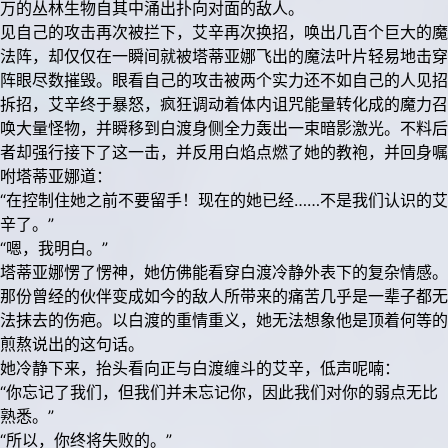
万的丛林生物自其中涌出扑向对面的敌人。
见自己的攻击再次被拦下，艾辛再次换招，唤出几百个巨大的魔
法阵，却仅仅在一瞬间就被塔蒂亚娜飞出的魔法叶片轻易地击穿
阵眼尽数摧毁。眼看自己的攻击被两个实力还不如自己的人见招
拆招，艾辛终于暴怒，疯狂调动着体内诅咒能量转化成的魔力召
唤大量怪物，并瞬移到白渡身侧全力轰出一束暗影激光。不料后
者却强行接下了这一击，并反用白焰点燃了她的教袍，并回身嘱
咐塔蒂亚娜道：
“在控制住她之前不要留手！现在的她已经……不是我们认识的艾
辛了。”
“嗯，我明白。”
塔蒂亚娜愣了愣神，她仿佛能看穿白渡冷静外表下的复杂情感。
那份曾经的伙伴变成如今的敌人所带来的痛苦几乎是一辈子都无
法抹去的伤疤。以白渡的重情重义，她无法想象他是顶着何等的
煎熬说出的这句话。
她冷静下来，抬头看向正与白渡缠斗的艾辛，低声呢喃：
“你忘记了我们，但我们并未忘记你，因此我们对你的弱点无比
熟悉。”
“所以，你终将失败的。”