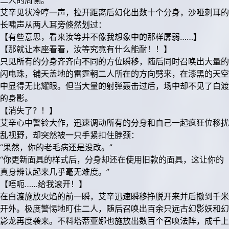
二人的周侧。
艾辛见状冷哼一声，拉开距离后幻化出数十个分身，沙哑刺耳的
长啸声从两人耳旁倏然划过：
【有些意思，看来汝等并不像我想象中的那样孱弱……】
【那就让本座看看，汝等究竟有什么能耐！！】
只见所有的分身齐齐向不同的方位瞬移，随后同时召唤出大量的
闪电珠，铺天盖地的雷霆朝二人所在的方向劈来，在漆黑的天空
中显得无比耀眼。但当大量的射弹轰击过后，场中却不见了白渡
的身影。
【消失了？！】
艾辛心中警铃大作，迅速调动所有的分身和自己一起疯狂位移扰
乱视野，却突然被一只手紧扣住脖颈：
“果然，你的老毛病还是没改。”
“你更新面具的样式后，分身却还在使用旧款的面具，这让你的
真身辨认起来几乎毫无难度。”
【唔呃……给我滚开！】
在白渡施放火焰的前一瞬，艾辛迅速瞬移挣脱开来并后撤到千米
开外。极度警惕地盯住二人，随后召唤出百余只远古幻影妖和幻
影龙再度袭来。不料塔蒂亚娜也施放出数百个召唤法阵，成千上